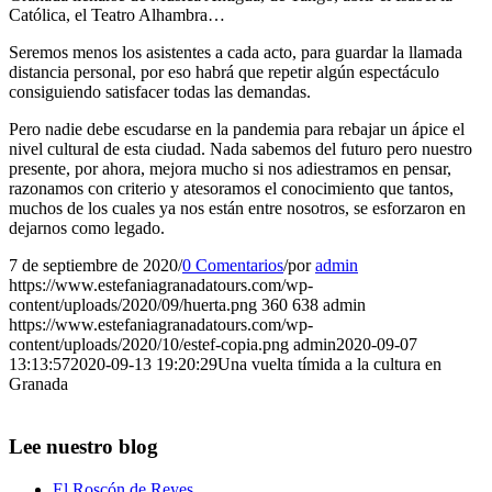
Católica, el Teatro Alhambra…
Seremos menos los asistentes a cada acto, para guardar la llamada
distancia personal, por eso habrá que repetir algún espectáculo
consiguiendo satisfacer todas las demandas.
Pero nadie debe escudarse en la pandemia para rebajar un ápice el
nivel cultural de esta ciudad. Nada sabemos del futuro pero nuestro
presente, por ahora, mejora mucho si nos adiestramos en pensar,
razonamos con criterio y atesoramos el conocimiento que tantos,
muchos de los cuales ya nos están entre nosotros, se esforzaron en
dejarnos como legado.
7 de septiembre de 2020
/
0 Comentarios
/
por
admin
https://www.estefaniagranadatours.com/wp-
content/uploads/2020/09/huerta.png
360
638
admin
https://www.estefaniagranadatours.com/wp-
content/uploads/2020/10/estef-copia.png
admin
2020-09-07
13:13:57
2020-09-13 19:20:29
Una vuelta tímida a la cultura en
Granada
Lee nuestro blog
El Roscón de Reyes