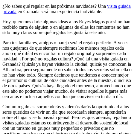
¿No sabes
qué regalar en
las próximas navidades? Una
visita guiada
privada
en Granada será una experiencia inolvidable.
Hoy, queremos darle algunas ideas a los Reyes Magos por si no han
recibido carta de alguien o en algunas de ellas los remitentes no han
sido muy claros sobre qué regalos les gustaría este año.
Para tus fami
liares, amigos o p
areja será el regalo perfecto. A veces
nos quejamos de que siempre recibimos los mismos regalos cada
año o qué difícil es encontrar un regalo original y sorpre
nder cada
nav
idad. ¿Por qué no regalas cultura? ¿Qué tal una visita guiada en
Granada? Quizás ya hayan visitado la ciudad, quizás ya conozcan la
Alhambra, pero seguramente no saben todos los secretos sobre ella o
no han visto todo. Siempre decimos que tendemos a conocer mejor
el patrimonio cultural de otras ciudades antes de la nuestra, o incluso
de otros países. Quizás haya llegado el momento, aprovechando que
este año no podemos viajar mucho, de visitar aquellos lugares más
cercanos e incluso aquellos con los que convives en tu día a día.
Con un regalo así sorprenderás y además darás la oportunidad a tus
seres queridos de vivir un día que recordarán siempre, aprenderán
sobre el lugar y se lo pasarán genial. Pero es que, además, regalando
visitas guiadas estamos contribuyendo al desarrollo sostenible local
con un turismo en grupos muy pequeños o privados que no
masifican, que hacen que el turismo se disfrute más, tanto por el que