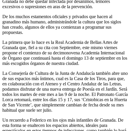
Granada no debe quedar infectada por desánimos, temores
excesivos o supresiones en aras de la prevención.
De los muchos estamentos oficiales y privados que hacen al
granadino más humano, administrándole la cultura que los siglos
han creado, algunos de ellos ya comienzan a programar sus
propuestas.
La primera que lo hace es la Real Academia de Bellas Artes de
Granada que, fiel a su cita con Septiembre, este mismo viernes
propone el comienzo de su decimonovena Academia Internacional
de Órgano que continuará hasta el domingo 13 de septiembre en los
más escogidos órganos de nuestra ciudad.
La Consejería de Cultura de la Junta de Andalucía también abre uno
de sus espacios más íntimos, cual es la Casa de los Tiros, para que,
en colaboración con el Ateneo y el Centro Andaluz de las Letras,
podamos disfrutar de una nueva entrega de Poesía en el Jardín. Será
todos los martes de este mes a las 9 de la noche. El Patronato García
Lorca retomará, entre los días 15 y 17, sus ‘Cristobicas en la Huerta
de San Vicente’, que simplemente cambian de fecha desde su mes
habitual que suele ser julio.
Un recuerdo a Federico en los ojos más infantiles de Granada. De
esta forma se enaltecen los espacios abiertos, ideales para
espectáculos en estos tiempos de infecciones, como también lo hará