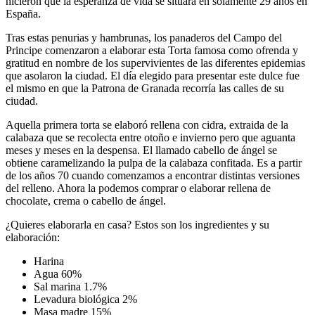
hicieron que la esperanza de vida se situara en sólamente 29 años en
España.
Tras estas penurias y hambrunas, los panaderos del Campo del
Principe comenzaron a elaborar esta Torta famosa como ofrenda y
gratitud en nombre de los supervivientes de las diferentes epidemias
que asolaron la ciudad. El día elegido para
presentar este dulce fue
el mismo en que la Patrona de Granada recorría las calles de su
ciudad.
Aquella primera torta se elaboró rellena con cidra, extraida de la
calabaza que se recolecta entre otoño e invierno pero que aguanta
meses y meses en la despensa. El llamado cabello de ángel se
obtiene caramelizando la pulpa de la calabaza confitada. Es a partir
de los años 70 cuando comenzamos a encontrar distintas versiones
del relleno. Ahora la podemos comprar o elaborar rellena de
chocolate, crema o cabello de ángel.
¿Quieres elaborarla en casa? Estos son los ingredientes y su
elaboración:
Harina
Agua 60%
Sal marina 1.7%
Levadura biológica 2%
Masa madre 15%