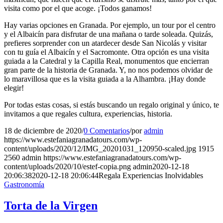
visita como por el que acoge. ¡Todos ganamos!
Hay varias opciones en Granada. Por ejemplo, un tour por el centro
y el Albaicín para disfrutar de una mañana o tarde soleada. Quizás,
prefieres sorprender con un atardecer desde San Nicolás y visitar
con tu guía el Albaicín y el Sacromonte. Otra opción es una visita
guiada a la Catedral y la Capilla Real, monumentos que encierran
gran parte de la historia de Granada. Y, no nos podemos olvidar de
lo maravillosa que es la visita guiada a la Alhambra. ¡Hay donde
elegir!
Por todas estas cosas, si estás buscando un regalo original y único, te
invitamos a que regales cultura, experiencias, historia.
18 de diciembre de 2020
/
0 Comentarios
/
por
admin
https://www.estefaniagranadatours.com/wp-
content/uploads/2020/12/IMG_20201031_120950-scaled.jpg
1915
2560
admin
https://www.estefaniagranadatours.com/wp-
content/uploads/2020/10/estef-copia.png
admin
2020-12-18
20:06:38
2020-12-18 20:06:44
Regala Experiencias Inolvidables
Gastronomía
Torta de la Virgen