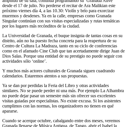
amplitud de su sala, continúa programando su ‘Granada Alive’
desde el 17 de julio. No perderse el recitar de Ara Malikian este
próximo viernes día 4, a las 10.30: Violín y brío para exorcizar
muermos y desdenes. Ya en la calle, empresas como Granada
Singular continúan con sus visitas especializadas y rutas temáticas
por los lugares más recónditos de la ciudad.
La Universidad de Granada, el buque insignia de tantas cosas en su
distrito, aún no ha puesto fecha concreta para la reapertura de su
Centro de Cultura La Madraza, tanto en su ciclo de conferencias
como en el afamado Cine Club que tan acertadamente dirige Juan de
Dios Salas. Porque una entidad de su prestigio no puede seguir con
actividades sólo ‘online’.
Y muchos más actores culturales de Granada siguen cuadrando
calendarios. Estaremos atentos a sus propuestas.
Ya se dan por perdidas la Feria del Libro y otras actividades
similares. No se puede perder ni una más. Por ejemplo La Alhambra
no puede dejar pasar un semestre más sin ofrecer sus excelentes
visitas guiadas por especialistas. No existe excusa. Si los asistentes
cumplimos con las normas, los organizadores no tienen en qué
apararse.
Cuando se acerque octubre, cabalgando entre dos meses, veremos
Granada llenarse de Música Antigua, de Tango, abrir el Isabel la